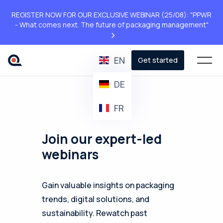
REGISTER NOW FOR OUR EXCLUSIVE WEBINAR (25/08): "PPWR
- What comes next. The future of packaging management"
>
EN
Get started
DE
FR
Join our expert-led
webinars
Gain valuable insights on packaging
trends, digital solutions, and
sustainability. Rewatch past